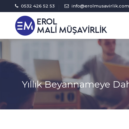
0532 426 52 53
info@erolmusavirlik.com
Yıllık Beyannameye Dah