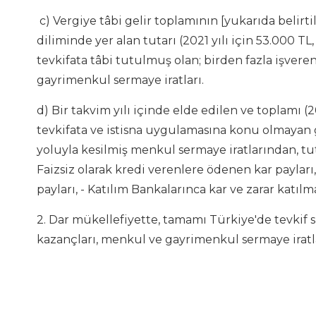
c) Vergiye tâbi gelir toplamının [yukarıda belirtil
diliminde yer alan tutarı (2021 yılı için 53.000 T
tevkifata tâbi tutulmuş olan; birden fazla işvere
gayrimenkul sermaye iratları.
d) Bir takvim yılı içinde elde edilen ve toplamı (2
tevkifata ve istisna uygulamasına konu olmayan g
yoluyla kesilmiş menkul sermaye iratlarından, tuta
Faizsiz olarak kredi verenlere ödenen kar payları, 
payları, - Katılım Bankalarınca kar ve zarar katıl
2. Dar mükellefiyette, tamamı Türkiye'de tevkif s
kazançları, menkul ve gayrimenkul sermaye iratlar